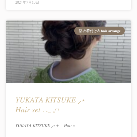
2024年7月10日
浴衣着付け& 𝐡𝐚𝐢𝐫 𝐚𝐫𝐫𝐚𝐧𝐠𝐞
𝑌𝑈𝐾𝐴𝑇𝐴 𝐾𝐼𝑇𝑆𝑈𝐾𝐸 ⸝⋆
𝐻𝑎𝑖𝑟 𝑠𝑒𝑡 𓂃 𓈒𓏸
𝑌𝑈𝐾𝐴𝑇𝐴 𝐾𝐼𝑇𝑆𝑈𝐾𝐸 ⸝⋆＋ 𝐻𝑎𝑖𝑟 𝑠