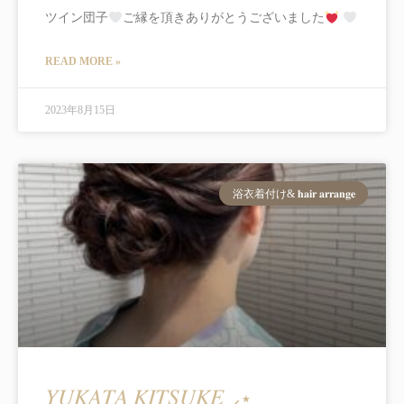
ツイン団子
ご縁を頂きありがとうございました
READ MORE »
2023年8月15日
浴衣着付け& 𝐡𝐚𝐢𝐫 𝐚𝐫𝐫𝐚𝐧𝐠𝐞
𝑌𝑈𝐾𝐴𝑇𝐴 𝐾𝐼𝑇𝑆𝑈𝐾𝐸 ⸝⋆