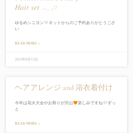
𝐻𝑎𝑖𝑟 𝑠𝑒𝑡 𓂃 𓈒𓏸
ゆるめシニヨン
ネットからのご予約ありがとうござ
い
READ MORE »
2023年8月15日
ヘアアレンジ and 浴衣着付け
今年は花火大会やお祭りが沢山
楽しみですね
ずっ
と
READ MORE »