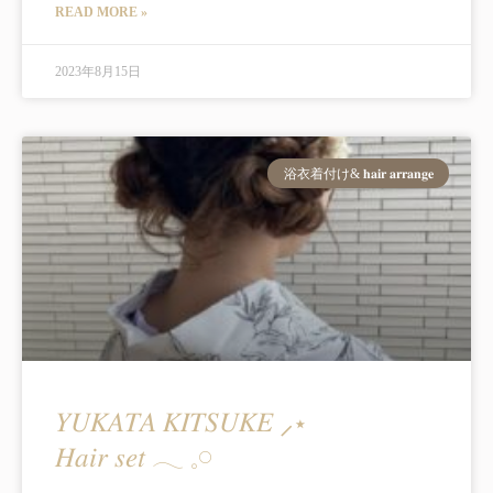
READ MORE »
2023年8月15日
浴衣着付け& 𝐡𝐚𝐢𝐫 𝐚𝐫𝐫𝐚𝐧𝐠𝐞
𝑌𝑈𝐾𝐴𝑇𝐴 𝐾𝐼𝑇𝑆𝑈𝐾𝐸 ⸝⋆
𝐻𝑎𝑖𝑟 𝑠𝑒𝑡 𓂃 𓈒𓏸