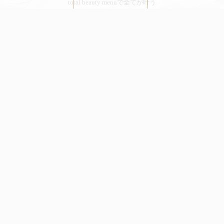
total beauty menuで全てが叶う
沢山の出会いとご縁を大切に繋げられるsalon
Get In Touch
山口県山陽小野田市埴生985-13
09.00 AM - 16.00 PM［不定休］
VISA・MasterCard・JCB・AMEXなど
Quicklinks
CONCEPT
MENU
GALLERY
NEWS
CONTACT