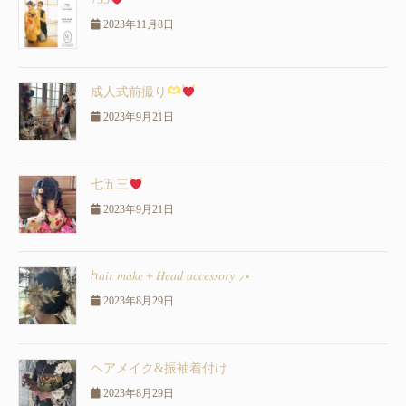
2023年11月8日
成人式前撮り
2023年9月21日
七五三
2023年9月21日
ℎ𝑎𝑖𝑟 𝑚𝑎𝑘𝑒＋𝐻𝑒𝑎𝑑 𝑎𝑐𝑐𝑒𝑠𝑠𝑜𝑟𝑦 ⸝⋆
2023年8月29日
ヘアメイク&振袖着付け
2023年8月29日