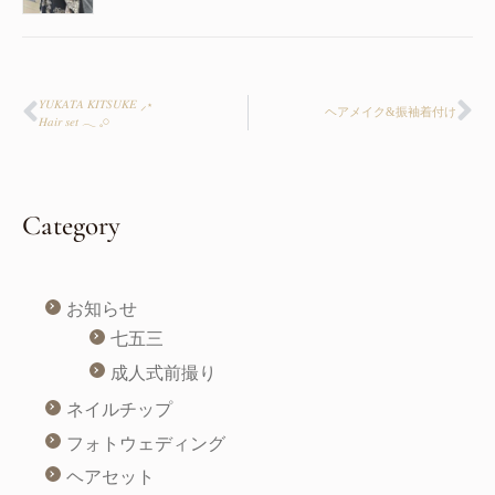
𝑌𝑈𝐾𝐴𝑇𝐴 𝐾𝐼𝑇𝑆𝑈𝐾𝐸 ⸝⋆
ヘアメイク&振袖着付け
𝐻𝑎𝑖𝑟 𝑠𝑒𝑡 𓂃 𓈒𓏸
Category
お知らせ
七五三
成人式前撮り
ネイルチップ
フォトウェディング
ヘアセット